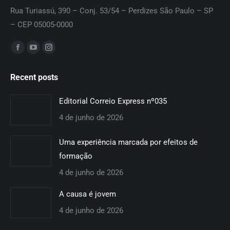
Rua Turiassú, 390 – Conj. 53/54 – Perdizes São Paulo – SP
– CEP 05005-0000
Encontre-nos em:
Facebook
YouTube
Instagram
page
page
page
Recent posts
opens
opens
opens
in
in
in
Editorial Correio Express nº035
new
new
new
4 de junho de 2026
window
window
window
Uma experiência marcada por efeitos de
formação
4 de junho de 2026
A causa é jovem
4 de junho de 2026