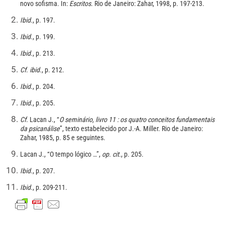
novo sofisma. In:
Escritos
. Rio de Janeiro: Zahar, 1998, p. 197-213.
Ibid
., p. 197.
Ibid
., p. 199.
Ibid
., p. 213.
Cf
.
ibid
., p. 212.
Ibid
., p. 204.
Ibid
., p. 205.
Cf
. Lacan J., “
O seminário, livro 11 : os quatro conceitos fundamentais
da psicanálise
”, texto estabelecido por J.-A. Miller. Rio de Janeiro:
Zahar, 1985, p. 85 e seguintes.
Lacan J., “O tempo lógico …”,
op. cit.
, p. 205.
Ibid
., p. 207.
Ibid
., p. 209-211.