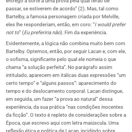
entrego a sorte a uma prova pela qual terão de
passar, se estiverem de acordo” (2). Mas, tal como
Bartelby, a famosa personagem criada por Melville,
eles lhe responderiam, então, em coro: “
I would prefer
not to
” (
Eu preferiria não
). Fim da experiência.
Evidentemente, a lógica não combina muito bem com
Bartelby. Optemos, então, por seguir Lacan e, com ele,
o sofisma, significante pelo qual ele nomeia o que
chama “a solução perfeita”. No parágrafo assim
intitulado, aparecem em itálicas duas expressões “um
certo tempo” e “alguns passos”: aparecimento do
tempo e do deslocamento corporal. Lacan distingue,
em seguida, um fazer “a prova ao natural” dessa
experiência, da sua prática “nas condições inocentes
da ficção”. O texto é repleto de considerações sobre a
Época, que escrevo aqui com letra maiúscula. Uma
reflexão ética e política de Lacan, incidindo sobre