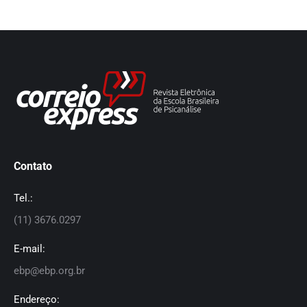
Contato
Tel.:
(11) 3676.0297
E-mail:
ebp@ebp.org.br
Endereço: