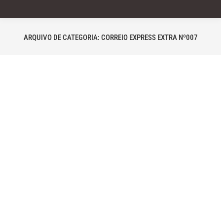
ARQUIVO DE CATEGORIA:
CORREIO EXPRESS EXTRA Nº007
Você está aqui:
Editorial Correio Express nº07
Correio Express Extra nº007
Por
correio_express
4 de abril de 2020
Por Sérgio de Castro – Diretor Geral da EBP O
texto de Marie-Hélène Brousse, partindo de um
confinamento de prisioneiro que esses tempos
caóticos impuseram a todos, nos conduz ao
artigo de Lacan “O tempo lógico e a asserção
da certeza antecipada”, trazendo-o para nossas