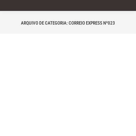
ARQUIVO DE CATEGORIA:
CORREIO EXPRESS Nº023
Você está aqui:
Editorial Correio Express nº23
Correio Express nº023
Por
correio_express
29 de setembro de 2022
Cleyton Andrade TALQUEI? Você tem fome de
que? De liberdade? De palavras? De saber?
Fome de democracia? Se está lendo e
preenchendo com os significantes de sua
fome, talvez seja sinal de que não está com a
barriga vazia. É um privilégio poder ler e pensar