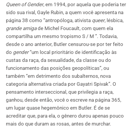
Queen of Gender
, em 1994, por aquela que poderia ter
sido sua rival, Gayle Rubin, a quem você apresenta na
página 38 como “antropóloga, ativista
queer
, lésbica,
grande
amiga
de Michel Foucault, com quem ela
compartilha um mesmo tropismo S / M ”. Todavia,
desde o ano anterior, Butler censurou-se por ter feito
do
gender
“um local prioritário de identificação às
custas da raça, da sexualidade, da classe ou do
funcionamento das posições geopolíticas”, ou
também “em detrimento dos subalternos, nova
categoria alternativa criada por Gayatri Spivak”. O
pensamento interseccional, que privilegia a raça,
ganhou, desde então, você o escreve na página 365,
um lugar quase hegemônico em Butler. É de se
acreditar que, para ela, o gênero durou apenas pouco
mais do que duram as rosas, antes de murchar.