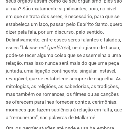
seus órgãos assim como de seu organismo. Eles são
almas? São exatamente significantes, pois, no nível
em que se trata dos seres, é necessário, para que se
estabeleça um laço, passar pelo Espírito Santo, quero
dizer pela fala, por um discurso, pelo sentido.
Definitivamente, entre esses seres falantes e falados,
esses “falasseres” (
parlêtres
), neologismo de Lacan,
pode-se tecer alguma coisa que se assemelha a uma
relação, mas isso nunca será mais do que uma peça
juntada, uma ligação contingente, singular, instável,
revogável, que se estabelece sempre de esguelha. As
mitologias, as religiões, as sabedorias, as tradições,
mas também os romances, os filmes ou as canções
se oferecem para lhes fornecer contos, cerimônias,
momices que fazem suplência à relação em falta, que
a “remuneram”, nas palavras de Mallarmé.
Ora, os
gender studies
, até onde eu saiba, embora