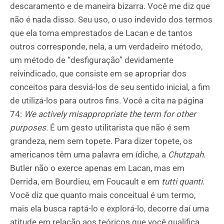
descaramento e de maneira bizarra. Você me diz que
não é nada disso. Seu uso, o uso indevido dos termos
que ela toma emprestados de Lacan e de tantos
outros corresponde, nela, a um verdadeiro método,
um método de “desfiguração” devidamente
reivindicado, que consiste em se apropriar dos
conceitos para desviá-los de seu sentido inicial, a fim
de utilizá-los para outros fins. Você a cita na página
74:
We actively misappropriate the term for other
purposes
. É um gesto utilitarista que não é sem
grandeza, nem sem topete. Para dizer topete, os
americanos têm uma palavra em ídiche, a
Chutzpah
.
Butler não o exerce apenas em Lacan, mas em
Derrida, em Bourdieu, em Foucault e em
tutti quanti
.
Você diz que quanto mais conceitual é um termo,
mais ela busca raptá-lo e explorá-lo, decorre daí uma
atitude em relação aos teóricos que você qualifica