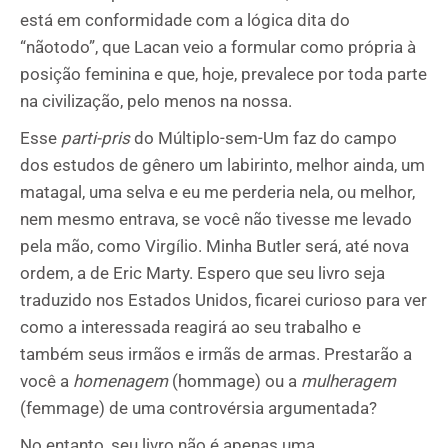
está em conformidade com a lógica dita do
“nãotodo”, que Lacan veio a formular como própria à
posição feminina e que, hoje, prevalece por toda parte
na civilização, pelo menos na nossa.
Esse
parti-pris
do Múltiplo-sem-Um faz do campo
dos estudos de gênero um labirinto, melhor ainda, um
matagal, uma selva e eu me perderia nela, ou melhor,
nem mesmo entrava, se você não tivesse me levado
pela mão, como Virgílio. Minha Butler será, até nova
ordem, a de Eric Marty. Espero que seu livro seja
traduzido nos Estados Unidos, ficarei curioso para ver
como a interessada reagirá ao seu trabalho e
também seus irmãos e irmãs de armas. Prestarão a
você a
homenagem
(hommage) ou a
mulheragem
(femmage) de uma controvérsia argumentada?
No entanto, seu livro não é apenas uma