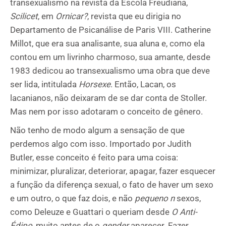
transexualismo na revista da Escola Freudiana,
Scilicet
, em
Ornicar?
, revista que eu dirigia no
Departamento de Psicanálise de Paris VIII. Catherine
Millot, que era sua analisante, sua aluna e, como ela
contou em um livrinho charmoso, sua amante, desde
1983 dedicou ao transexualismo uma obra que deve
ser lida, intitulada
Horsexe
. Então, Lacan, os
lacanianos, não deixaram de se dar conta de Stoller.
Mas nem por isso adotaram o conceito de gênero.
Não tenho de modo algum a sensação de que
perdemos algo com isso. Importado por Judith
Butler, esse conceito é feito para uma coisa:
minimizar, pluralizar, deteriorar, apagar, fazer esquecer
a função da diferença sexual, o fato de haver um sexo
e um outro, o que faz dois, e não
pequeno
n
sexos,
como Deleuze e Guattari o queriam desde
O Anti-
Édipo
, muito antes de o
gender
aparecer. Fazer